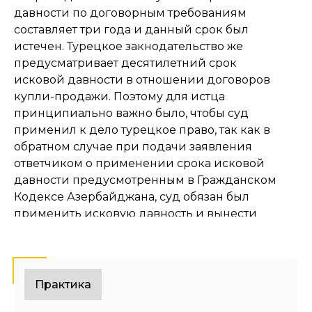
давности по договорным требованиям
составляет три года и данный срок был
истечен. Турецкое закнодательство же
предусматривает десятилетний срок
исковой давности в отношении договоров
купли-продажи. Поэтому для истца
принципиально важно было, чтобы суд
применил к дело турецкое право, так как в
обратном случае при подачи заявления
ответчиком о применении срока исковой
давности предусмотренным в Гражданском
Кодексе Азербайджана, суд обязан был
применить исковую давность и вынести
решение об отклонении искового
требования.
Специфика в такого рода спорах
Практика
заключается в том, что при применении